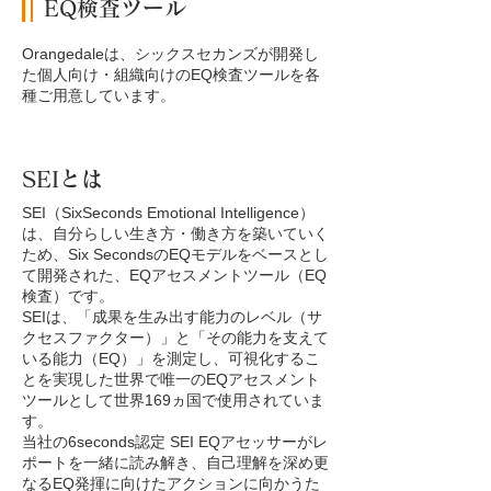
EQ検査ツール
Orangedaleは、シックスセカンズが開発し
た個人向け・組織向けのEQ検査ツールを各
種ご用意しています。
SEIとは
SEI（SixSeconds Emotional Intelligence）
は、自分らしい生き方・働き方を築いていく
ため、Six SecondsのEQモデルをベースとし
て開発された、EQアセスメントツール（EQ
検査）です。
SEIは、「成果を生み出す能力のレベル（サ
クセスファクター）」と「その能力を支えて
いる能力（EQ）」を測定し、可視化するこ
とを実現した世界で唯一のEQアセスメント
ツールとして世界169ヵ国で使用されていま
す。
当社の6seconds認定 SEI EQアセッサーがレ
ポートを一緒に読み解き、自己理解を深め更
なるEQ発揮に向けたアクションに向かうた