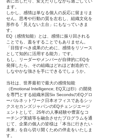
表に出したり、変えたりしながら過ごしてい
ます。
しかし、感情は単なる個人の反応に留まりま
せん。思考や行動の質を左右し、組織文化を
形作る「見えない土台」にもなっていきま
す。
EQ（感情知能）とは、感情に振り回される
ことでも、蓋をすることでもありません。
「目指すべき成果のために、感情をリソース
として知的に活用する能力」です。
もし、リーダーやメンバーが自律的にEQを
発揮したら、その組織はどれほど創造的で、
しなやかな強さを手にできるでしょうか。
当社は、世界最初で最大の感情知能
（Emotional Intelligence; EQ又はEI）の開発
を専門とする組織米国Six SecondsのEQグロ
ーバルネットワーク日本オフィスであるシッ
クスセカンズジャパンのEQチェンジエージ
ェントとして、25年の人事経験や豊富なコ
ーチング実績等を融合させたプログラムを通
じて、企業の個人の皆様は「本当に行きたい
未来」を自ら切り開くための伴走をいたしま
す。