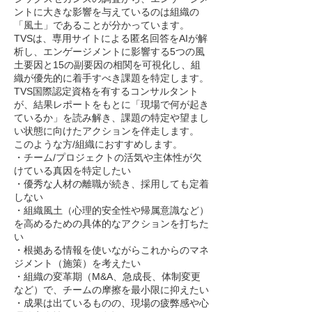
ントに大きな影響を与えているのは組織の
「風土」であることが分かっています。
TVSは、専用サイトによる匿名回答をAIが解
析し、エンゲージメントに影響する5つの風
土要因と15の副要因の相関を可視化し、組
織が優先的に着手すべき課題を特定します。
TVS国際認定資格を有するコンサルタント
が、結果レポートをもとに「現場で何が起き
ているか」を読み解き、課題の特定や望まし
い状態に向けたアクションを伴走します。
このような方/組織におすすめします。
・チーム/プロジェクトの活気や主体性が欠
けている真因を特定したい
・優秀な人材の離職が続き、採用しても定着
しない
・組織風土（心理的安全性や帰属意識など）
を高めるための具体的なアクションを打ちた
い
・根拠ある情報を使いながらこれからのマネ
ジメント（施策）を考えたい
・組織の変革期（M&A、急成長、体制変更
など）で、チームの摩擦を最小限に抑えたい
・成果は出ているものの、現場の疲弊感や心