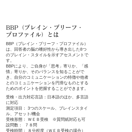
BBP（ブレイン・ブリーフ・
プロファイル）とは
BBP（ブレイン・ブリーフ・プロファイル）
は、回答者の脳の嗜好性から導き出した8つ
のブレイン・スタイルを示すアセスメントで
す。
BBPにより、ご自身が「思考」寄りか、「感
情」寄りか、そのバランスを知ることがで
き、自分のコミュニケーションの特徴や他者
とのコミュニケーションを円滑なものとする
ためのポイントを把握することができます。
受検・出力対応言語：日本語のほか、多言語
に対応
測定項目： 3つのスケール、ブレインスタイ
ル、アセット/機会
受検形態： ＷＥＢ受検 ※質問紙対応も可
設問数： ７８問
受検時間： ８分程度（ＷＥＢ受検の場合）