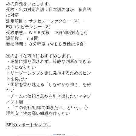
めの伴走をいたします。
受検・出力対応言語：日本語のほか、多言語
に対応
測定項目： サクセス・ファクター（4）・
EQコンピテンシー（8）
受検形態： ＷＥＢ受検 ※質問紙対応も可
設問数： ７８問
受検時間： ８分程度（ＷＥＢ受検の場合）
次のような方々におすすめします。
・感情に振り回されず、冷静な判断ができる
ようになりたい
・リーダーシップを更に発揮するためのヒン
トを得たい
・困難を乗り越える「しなやかな強さ」を得
たい
・チームの信頼と意欲を引き出したいマネジ
メント層
・「この会社/組織で働きたい」という、心
理的安全性の高い組織を作りたい
SEIのレポートサンプル