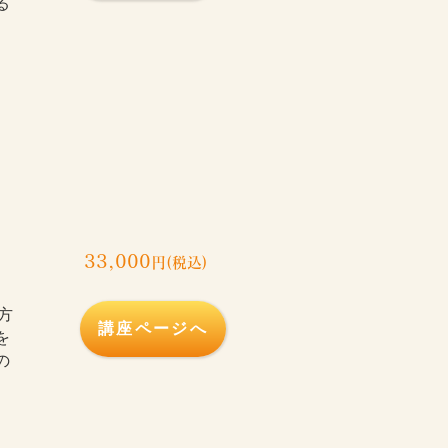
る
座
33,000
円(税込)
方
講座ページへ
を
の