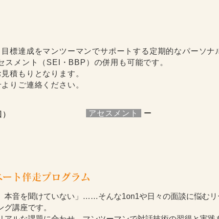
と目標達成をマンツーマンでサポートする定期的なパーソナ
セスメント（SEI・BBP）の併用も可能です。
お見積もりとなります。
せよりご連絡ください。
​
アセスメント
ー
回）
ベート伴走プログラム
、本音を聞けていない」……そんな1on1や日々の面談に悩むリ
ング講座です。
リアルな課題に合わせ、マンツーマンで対話技術の習得と実践