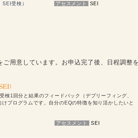
SEI受検）
​
アセスメント
SEI
ムをご用意しています。お申込完了後、日程調整
EI）
ト受検1回分と結果のフィードバック（デブリーフィング、
向けプログラムです。自分のEQの特徴を知り活かしたいと
​
アセスメント
SEI