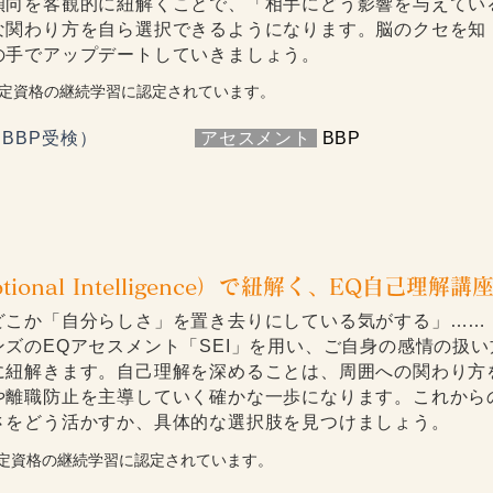
傾向を客観的に紐解くことで、「相手にどう影響を与えてい
な関わり方を自ら選択できるようになります。脳のクセを知
の手でアップデートしていきましょう。
定資格の継続学習に認定されています。
BBP受検）
​
アセスメント
BBP
motional Intelligence）で紐解く、EQ自己理解講
どこか「自分らしさ」を置き去りにしている気がする」……
ズのEQアセスメント「SEI」を用い、ご自身の感情の扱い
に紐解きます。自己理解を深めることは、周囲への関わり方
や離職防止を主導していく確かな一歩になります。これから
さをどう活かすか、具体的な選択肢を見つけましょう。
定資格の継続学習に認定されています。