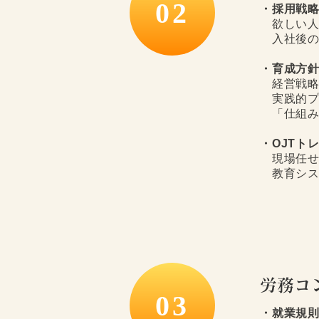
02
・採用戦
欲しい人
入社後の
・育成方
経営戦略
実践的プ
「仕組み
・OJTト
現場任せ
教育シス
労務コ
03
・就業規