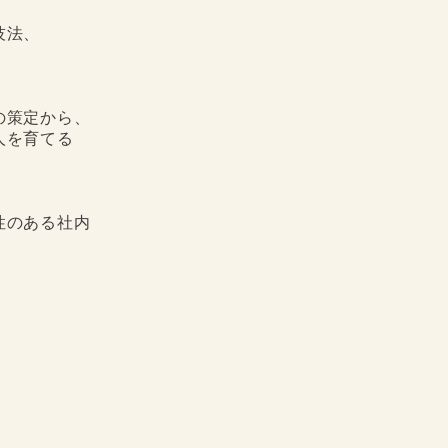
技法、
の策定から、
人を育てる
性のある社内