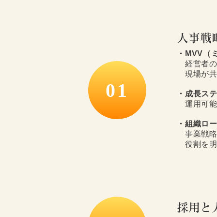
人事戦
・MVV（
経営者の
現場が共
01
・成長ス
運用可能
・組織ロ
事業戦略
​ 役割を
採用と