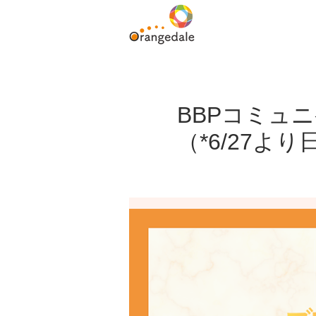
BBPコミュニ
（*6/27よ