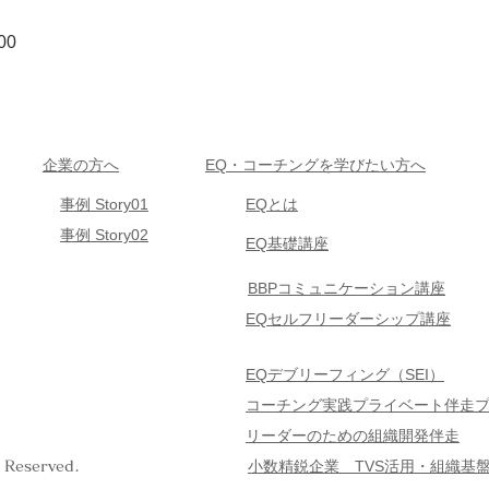
00
企業の方へ
EQ・コーチングを学びたい方へ
事例 Story01
EQとは
事例 Story02
EQ基礎講座
BBPコミュニケーション講座
EQセルフリーダーシップ講座
EQデブリーフィング（SEI）
コーチング実践プライベート伴走
リーダーのための組織開発伴走
小数精鋭企業 TVS
活用・組織基
Reserved.