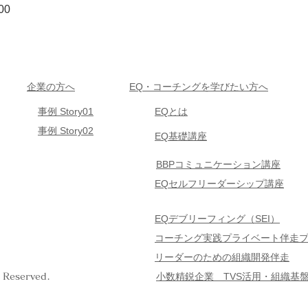
00
企業の方へ
EQ・コーチングを学びたい方へ
事例 Story01
EQとは
事例 Story02
EQ基礎講座
BBPコミュニケーション講座
EQセルフリーダーシップ講座
EQデブリーフィング（SEI）
コーチング実践プライベート伴走
リーダーのための組織開発伴走
小数精鋭企業 TVS
活用・組織基
Reserved.