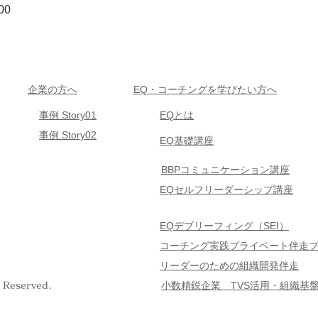
00
企業の方へ
EQ・コーチングを学びたい方へ
事例 Story01
EQとは
事例 Story02
EQ基礎講座
BBPコミュニケーション講座
EQセルフリーダーシップ講座
EQデブリーフィング（SEI）
コーチング実践プライベート伴走
リーダーのための組織開発伴走
小数精鋭企業 TVS
活用・組織基
Reserved.