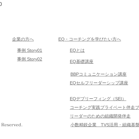
0
企業の方へ
EQ・コーチングを学びたい方へ
事例 Story01
EQとは
事例 Story02
EQ基礎講座
BBPコミュニケーション講座
EQセルフリーダーシップ講座
EQデブリーフィング（SEI）
コーチング実践プライベート伴走
リーダーのための組織開発伴走
小数精鋭企業 TVS
活用・組織基
Reserved.