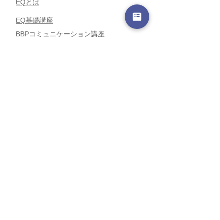
EQとは
EQ基礎講座
BBPコミュニケーション講座
EQセルフリーダーシップ講座
リーダーのための組織開発伴走
小数精鋭企業 TVS
活用・組織基盤強化
EQデブリーフィング（SEI）
コーチング実践プライベート伴走プログラム
会社概要
​お問い合わせ
受講規約
プライバシーポリシー
特定商取引法に基づく表記
©株式会社Orangedale All Rights Reserved.